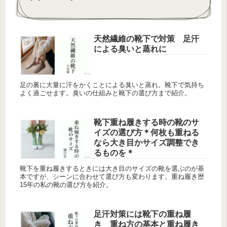
天然繊維の靴下で対策 足汗
による臭いと蒸れに
足の裏に大量に汗をかくことによる臭いと蒸れ。靴下で気持ち
よく過ごせます。臭いの仕組みと靴下の選び方まで紹介。
靴下重ね履きする時の靴のサ
イズの選び方＊何枚も重ねる
なら大き目かサイズ調整でき
るものを＊
靴下を重ね履きするときには大き目のサイズの靴を選ぶのが基
本ですが、シーンに合わせて選び方も変わります。重ね履き歴
15年の私の靴の選び方を紹介。
足汗対策には靴下の重ね履
き 重ね方の基本と重ね履き